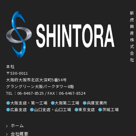
新
虎
興
産
株
式
会
社
本社
〒530-0011
大阪府大阪市北区大深町5番54号
グラングリーン大阪パークタワー8階
TEL：06-6467-8525 / FAX：06-6467-8524
●
大阪支店・第一工場
●
大阪第二工場
●
兵庫営業所
●
広島支店
●
山口支店・山口工場
●
東京支店
●
茨城工場
ホーム
会社概要