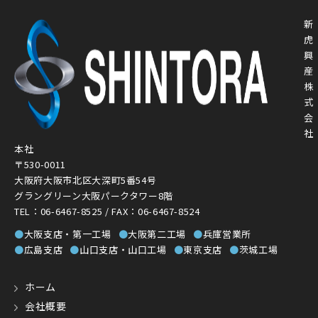
新
虎
興
産
株
式
会
社
本社
〒530-0011
大阪府大阪市北区大深町5番54号
グラングリーン大阪パークタワー8階
TEL：06-6467-8525 / FAX：06-6467-8524
●
大阪支店・第一工場
●
大阪第二工場
●
兵庫営業所
●
広島支店
●
山口支店・山口工場
●
東京支店
●
茨城工場
ホーム
会社概要